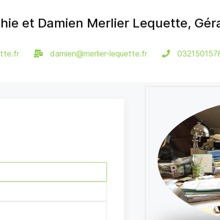
hie et Damien Merlier Lequette, Gér
tte.fr
damien@merlier-lequette.fr
032150157