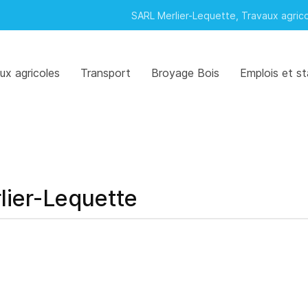
SARL Merlier-Lequette, Travaux agric
ux agricoles
Transport
Broyage Bois
Emplois et s
lier-Lequette