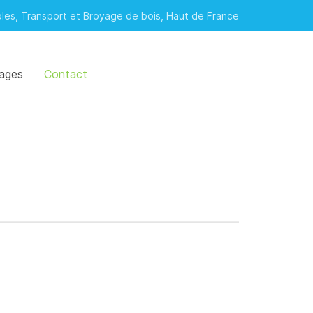
oles, Transport et Broyage de bois, Haut de France
tages
Contact