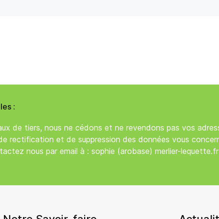
es :
x de tiers, nous ne cédons et ne revendons pas vos adress
de rectification et de suppression des données vous concerna
actez nous par email à : sophie (arobase) merlier-lequette.fr
Notre Savoir-faire
Actuali